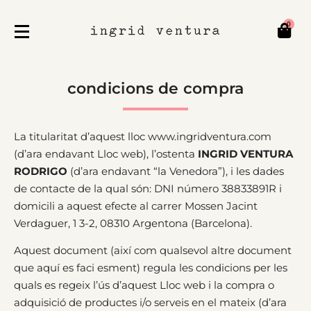
0
condicions de compra
La titularitat d’aquest lloc www.ingridventura.com
(d’ara endavant Lloc web), l’ostenta
INGRID VENTURA
RODRIGO
(d’ara endavant “la Venedora”), i les dades
de contacte de la qual són: DNI número 38833891R i
domicili a aquest efecte al carrer Mossen Jacint
Verdaguer, 1 3-2, 08310 Argentona (Barcelona).
Aquest document (així com qualsevol altre document
que aquí es faci esment) regula les condicions per les
quals es regeix l’ús d’aquest Lloc web i la compra o
adquisició de productes i/o serveis en el mateix (d’ara