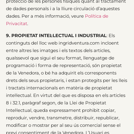
protecció de les persones físiques quant al tractament
de dades personals i a la lliure circulació d’aquestes
dades. Per a més informació, veure
Política de
Privacitat
.
9. PROPIETAT INTEL·LECTUAL I INDUSTRIAL
: Els
continguts del lloc web ingridventura.com incloent
entre altres les imatges i els textos dels articles,
qualssevol que sigui el seu format, llenguatge de
programació i forma de representació, són propietat
de la Venedora, o bé ha adquirit els corresponents
drets dels seus propietaris, i estan protegits per les lleis
i tractats internacionals en matèria de propietat
intel·lectual. En virtut del que es disposa en els articles
8 i 32.1, paràgraf segon, de la Llei de Propietat
Intel·lectual, queda expressament prohibit copiar,
reproduir, vendre, transmetre, distribuir, republicar,
modificar o mostrar per al seu ús comercial sense el
previ consentiment de la Venedora. L’Usuari es