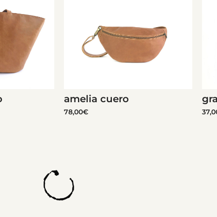
o
amelia cuero
gr
78,00
€
37,0