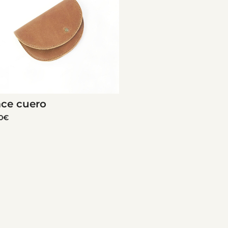
ace cuero
0
€