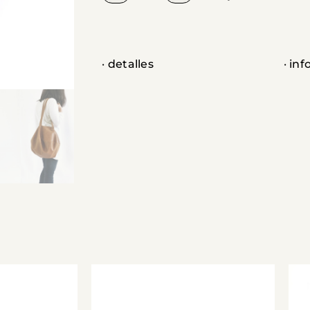
· detalles
· in