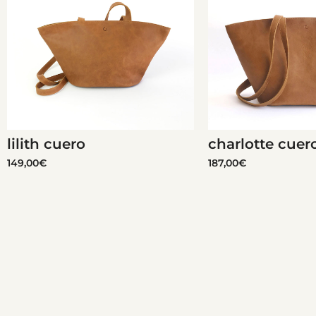
lilith cuero
charlotte cuer
149,00
€
187,00
€