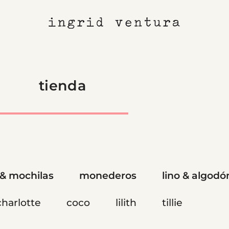
tienda
 & mochilas
monederos
lino & algodó
charlotte
coco
lilith
tillie