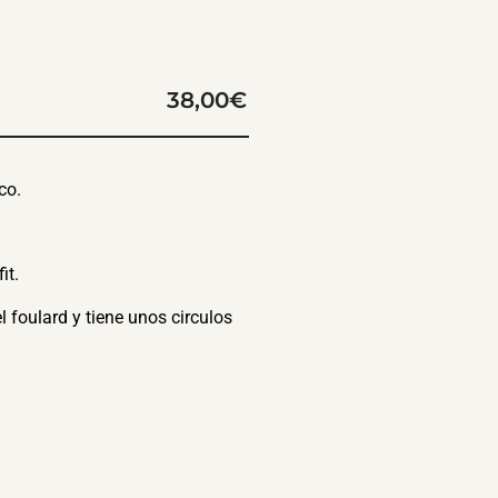
38,00
€
co.
it.
l foulard y tiene unos circulos