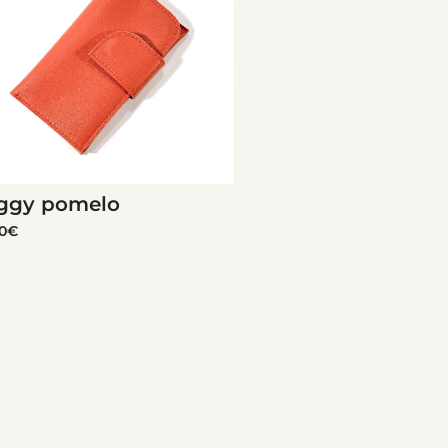
ggy pomelo
0
€