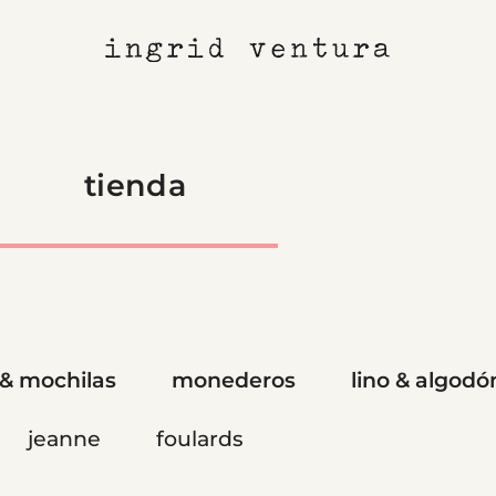
tienda
 & mochilas
monederos
lino & algodó
jeanne
foulards