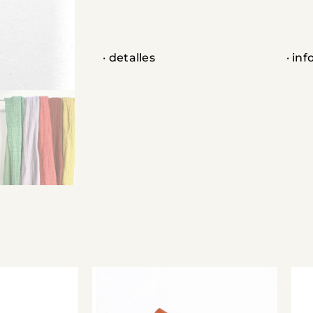
· detalles
· in