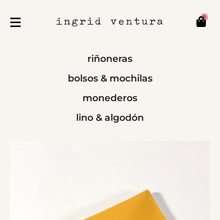
0
riñoneras
bolsos & mochilas
monederos
lino & algodón