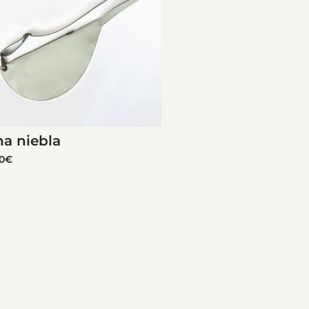
ha niebla
0
€