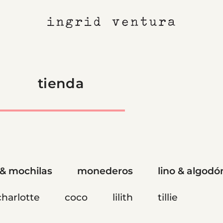
tienda
 & mochilas
monederos
lino & algodó
charlotte
coco
lilith
tillie