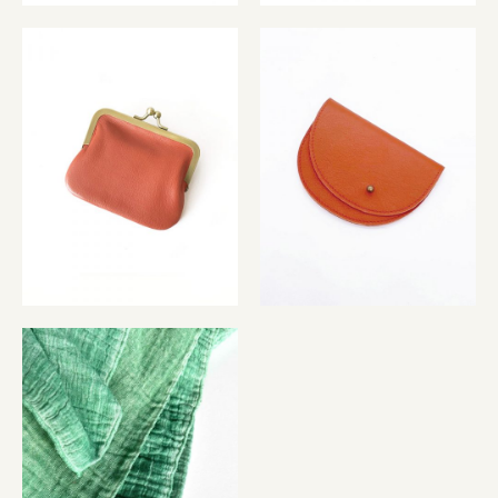
adela pomelo
grace pomelo
41,00
€
37,00
€
foulard manzana
38,00
€