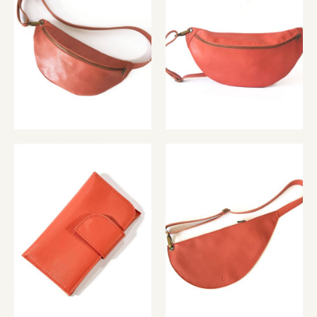
amelia pomelo
bessie pomelo
78,00
€
94,00
€
peggy pomelo
zaha pomelo
47,00
€
67,00
€