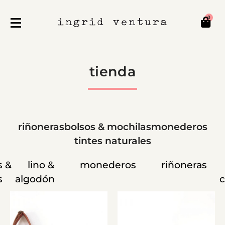
0
tienda
riñoneras
bolsos & mochilas
monederos
tintes naturales
s &
lino &
monederos
riñoneras
s
algodón
c